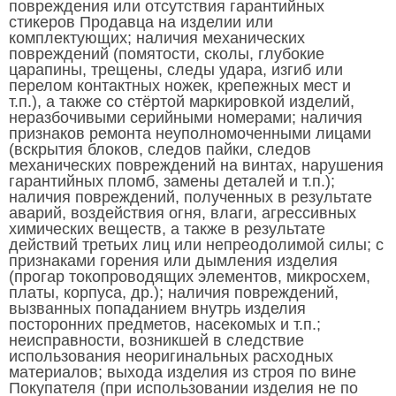
повреждения или отсутствия гарантийных
стикеров Продавца на изделии или
комплектующих; наличия механических
повреждений (помятости, сколы, глубокие
царапины, трещены, следы удара, изгиб или
перелом контактных ножек, крепежных мест и
т.п.), а также со стёртой маркировкой изделий,
неразбочивыми серийными номерами; наличия
признаков ремонта неуполномоченными лицами
(вскрытия блоков, следов пайки, следов
механических повреждений на винтах, нарушения
гарантийных пломб, замены деталей и т.п.);
наличия повреждений, полученных в результате
аварий, воздействия огня, влаги, агрессивных
химических веществ, а также в результате
действий третьих лиц или непреодолимой силы; с
признаками горения или дымления изделия
(прогар токопроводящих элементов, микросхем,
платы, корпуса, др.); наличия повреждений,
вызванных попаданием внутрь изделия
посторонних предметов, насекомых и т.п.;
неисправности, возникшей в следствие
использования неоригинальных расходных
материалов; выхода изделия из строя по вине
Покупателя (при использовании изделия не по