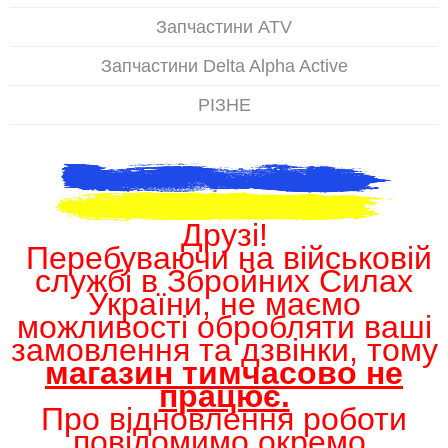
Запчастини ATV
Запчастини Delta Alpha Active
РІЗНЕ
Друзі!
Перебуваючи на військовій
службі в Збройних Силах
України, не маємо
можливості обробляти ваші
замовлення та дзвінки, тому
магазин тимчасово не
працює.
Про відновлення роботи
повідомимо окремо.