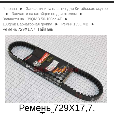
►
Головна
Запчастини та пластик для Китайських скутерів
►
►
Запчасти на китайцев по двигателям
►
Запчасти на 139QMB 50-100сс 4Т
►
►
139qmb Вариаторная группа
Ремни 139QMB
Ремень 729Х17,7, Тайвань
Ремень 729Х17,7,