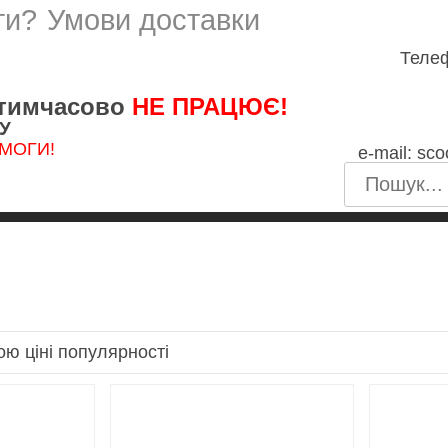
ти?
Умови доставки
Телеф
 тимчасово
НЕ ПРАЦЮЄ!
СУ
ЕМОГИ!
e-mail:
sco
ою
ціні
популярності