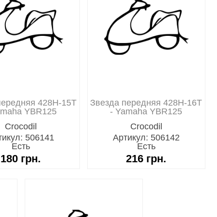
передняя 428H-15T
Звезда передняя 428H-16T
amaha YBR125
- Yamaha YBR125
тикул: 506141
Артикул: 506142
Есть
Есть
180
грн.
216
грн.