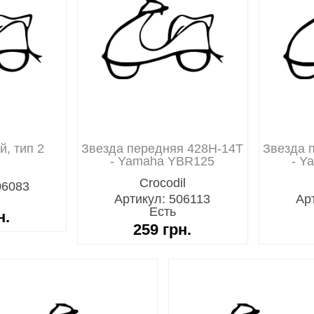
, тип 2
Звезда передняя 428H-14T
Звезда 
- Yamaha YBR125
- Y
06083
Артикул: 506113
Ар
Есть
н.
259
грн.