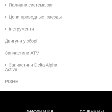
Паливна система заг
Цепи приводные, звезды
Інструменти
Двигуни у зборі
Запчастини ATV
Запчастини Delta Alpha
Active
РІЗНЕ
ИНФОРМАЦИЯ
ПОЧЕМУ МЫ