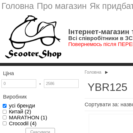
Головна
Про магазин
Як придба
Інтернет-магазин
Всі співробітники в З
Повернемось після ПЕР
►
Головна
Ціна
-
YBR125
Виробник
Сортувати за:
назв
усі бренди
Китай (2)
MARATHON (1)
Crocodil (4)