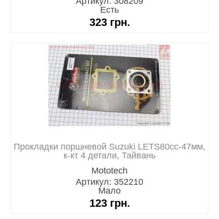
Артикул: 308209
Есть
323
грн.
Прокладки поршневой Suzuki LETS80cc-47мм,
к-кт 4 детали, Тайвань
Mototech
Артикул: 352210
Мало
123
грн.