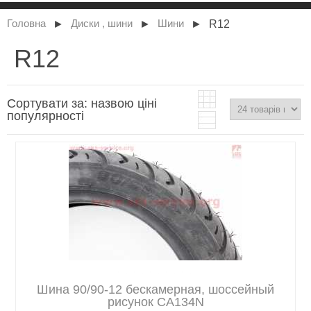
►
►
►
R12
Головна
Диски , шини
Шини
R12
Сортувати за:
назвою
ціні
популярності
Шина 90/90-12 бескамерная, шоссейный
рисунок CA134N